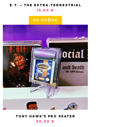
E.T. – The Extra-Terrestrial
Cena
15,00 €
DO KOŠÍKA
Tony Hawk’s Pro Skater
Cena
20,00 €