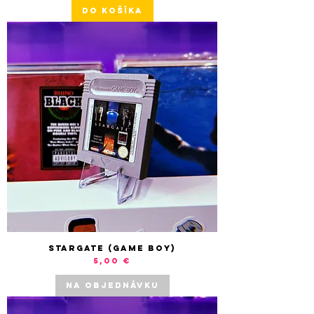
DO KOŠÍKA
Stargate (Game Boy)
Cena
5,00 €
NA OBJEDNÁVKU