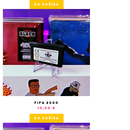
DO KOŠÍKA
FIFA 2000
Cena
10,00 €
DO KOŠÍKA