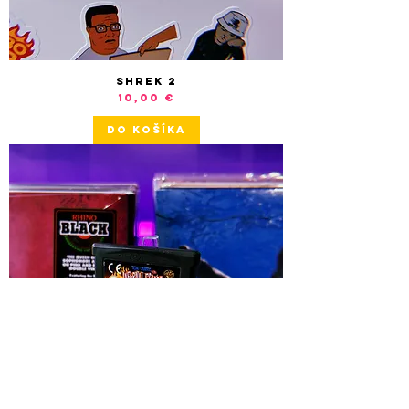
Shrek 2
Cena
10,00 €
DO KOŠÍKA