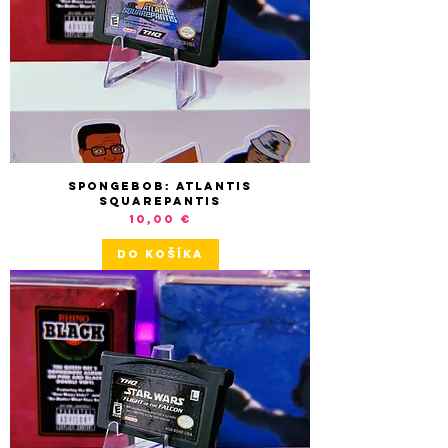
SpongeBob: Atlantis
SquarePantis
Cena
10,00 €
DO KOŠÍKA