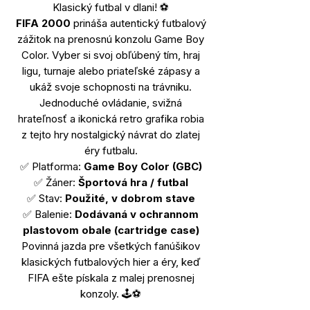
Klasický futbal v dlani! ⚽️
FIFA 2000
prináša autentický futbalový
zážitok na prenosnú konzolu Game Boy
Color. Vyber si svoj obľúbený tím, hraj
ligu, turnaje alebo priateľské zápasy a
ukáž svoje schopnosti na trávniku.
Jednoduché ovládanie, svižná
hrateľnosť a ikonická retro grafika robia
z tejto hry nostalgický návrat do zlatej
éry futbalu.
✅ Platforma:
Game Boy Color (GBC)
✅ Žáner:
Športová hra / futbal
✅ Stav:
Použité, v dobrom stave
✅ Balenie:
Dodávaná v ochrannom
plastovom obale (cartridge case)
Povinná jazda pre všetkých fanúšikov
klasických futbalových hier a éry, keď
FIFA ešte pískala z malej prenosnej
konzoly. 🕹️⚽️