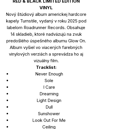
RED & BLACK LIMITED EDITION
VINYL
Nový štúdiový album americkej hardcore
kapely Turnstile, vydaný v roku 2025 pod
labelom Roadrunner Records. Obsahuje
14 skladieb, ktoré nadväzujú na zvuk
predošlého úspešného albumu Glow On.
Album vyšiel vo viacerých farebných
vinylových verziách a sprevádza ho aj
vizuálny film.
Tracklist:
Never Enough
Sole
I Care
Dreaming
Light Design
Dull
Sunshower
Look Out For Me
Ceiling