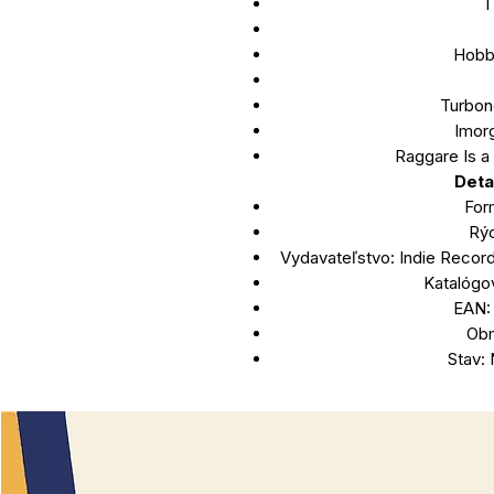
I
Hobb
Turbon
Imor
Raggare Is a
Deta
Form
Rýc
Vydavateľstvo: Indie Record
Katalógo
EAN:
Obm
Stav: