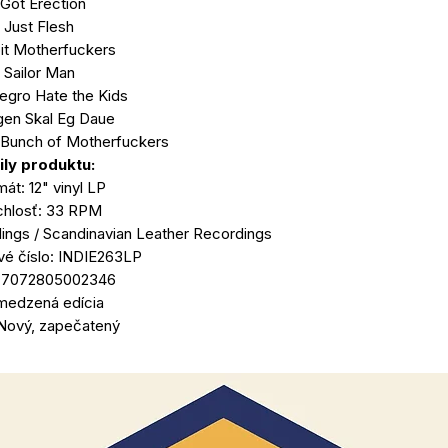
 Got Erection
Just Flesh
it Motherfuckers
Sailor Man
egro Hate the Kids
gen Skal Eg Daue
 Bunch of Motherfuckers​
ily produktu:
át: 12" vinyl LP
hlosť: 33 RPM
ings / Scandinavian Leather Recordings
vé číslo: INDIE263LP
 7072805002346
edzená edícia
 Nový, zapečatený