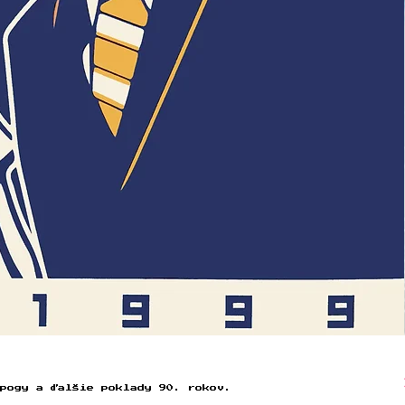
pogy a ďalšie poklady 90. rokov.