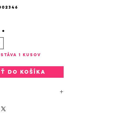
002346
rice
o
*
stáva 1 kusov
ať do košíka