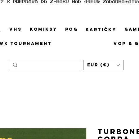
17 X PREPRAVA DO Z-BOXU NAD 49EUR ZADARMO
VHS
KOMIKSY
POG
GAM
A
KARTIČKY
WK TOURNAMENT
VOP & 
EUR (€)
Turbone
Cobra