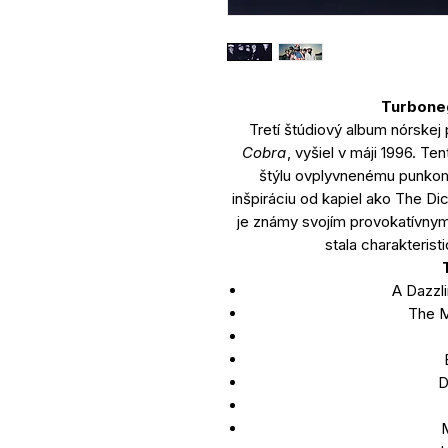
Turbone
Tretí štúdiový album nórske
Cobra
, vyšiel v máji 1996. T
štýlu ovplyvnenému punkom
inšpiráciu od kapiel ako The D
je známy svojím provokatívnym
stala charakteris
A Dazzli
The 
D