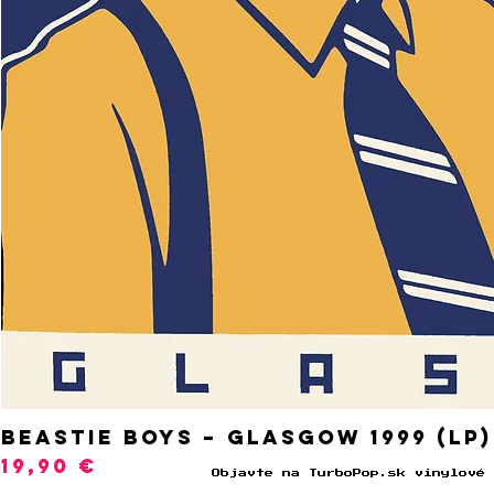
BEASTIE BOYS – Glasgow 1999 (LP)
Cena
19,90 €
Objavte na TurboPop.sk vinylové 