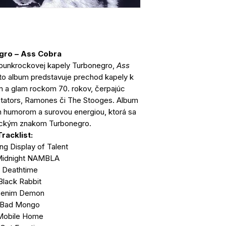
gro – Ass Cobra
j punkrockovej kapely Turbonegro,
Ass
ento album predstavuje prechod kapely k
 a glam rockom 70. rokov, čerpajúc
ictators, Ramones či The Stooges. Album
 humorom a surovou energiou, ktorá sa
tickým znakom Turbonegro.​
Tracklist:
ng Display of Talent
Midnight NAMBLA
Deathtime
Black Rabbit
enim Demon
Bad Mongo
Mobile Home