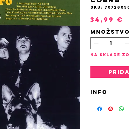
SKU: 7072805
P
34,99 €
Množstv
Na sklade zo
Prid
INFO
LP