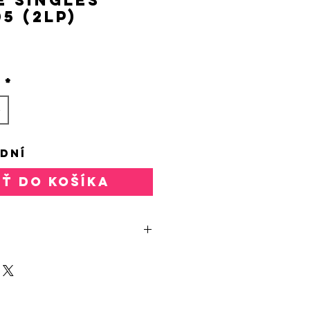
5 (2LP)
rice
o
*
 DNÍ
AŤ DO KOŠÍKA