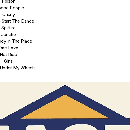
Poison
odoo People
Charly
(Start The Dance)
Spitfire
Jericho
dy In The Place
One Love
Hot Ride
Girls
e Under My Wheels