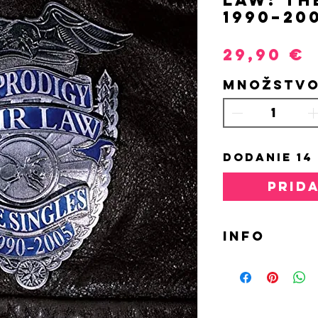
1990–200
P
29,90 €
Množstv
DODANIE 14
PRID
INFO
2LP