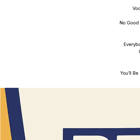
Vo
No Good 
Everybo
You’ll B