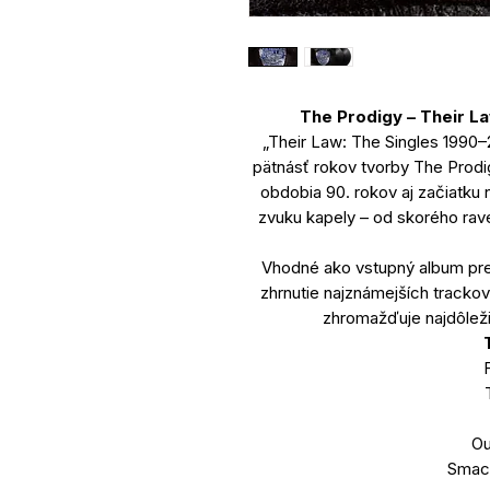
The Prodigy – Their L
„Their Law: The Singles 1990–
pätnásť rokov tvorby The Prodi
obdobia 90. rokov aj začiatku
zvuku kapely – od skorého rave
Vhodné ako vstupný album pre
zhrnutie najznámejších trackov
zhromažďuje najdôleži
F
Ou
Smac