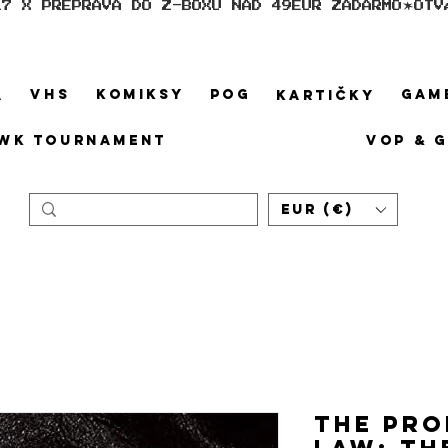
17 X PREPRAVA DO Z-BOXU NAD 49EUR ZADARMO
VHS
KOMIKSY
POG
GAM
A
KARTIČKY
WK TOURNAMENT
VOP & 
EUR (€)
The Pro
Law: Th