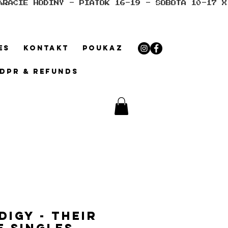
ES
KONTAKT
POUKAZ
GDPR & REFUNDS
digy - Their
e Singles