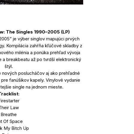
aw: The Singles 1990–2005 (LP)
2005“ je výber singlov mapujúci prvých
gy. Kompilácia zahŕňa kľúčové skladby z
 nového milénia a ponúka prehľad vývoja
 a breakbeatu až po tvrdší elektronický
štýl.
 nových poslucháčov aj ako prehľadné
 pre fanúšikov kapely. Vinylové vydanie
tejšie single na jednom mieste.
Tracklist:
irestarter
Their Law
Breathe
t Of Space
k My Bitch Up