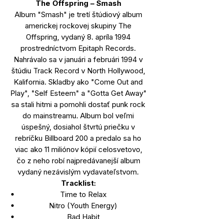
The Offspring – Smash
Album "Smash" je tretí štúdiový album
americkej rockovej skupiny The
Offspring, vydaný 8. apríla 1994
prostredníctvom Epitaph Records.
Nahrávalo sa v januári a februári 1994 v
štúdiu Track Record v North Hollywood,
Kalifornia. Skladby ako "Come Out and
Play", "Self Esteem" a "Gotta Get Away"
sa stali hitmi a pomohli dostať punk rock
do mainstreamu. Album bol veľmi
úspešný, dosiahol štvrtú priečku v
rebríčku Billboard 200 a predalo sa ho
viac ako 11 miliónov kópií celosvetovo,
čo z neho robí najpredávanejší album
vydaný nezávislým vydavateľstvom.
Tracklist:
Time to Relax
Nitro (Youth Energy)
Bad Habit