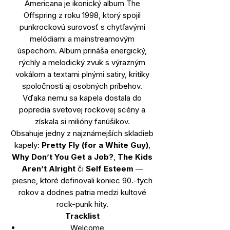
Americana je ikonický album The
Offspring z roku 1998, ktorý spojil
punkrockovú surovosť s chytľavými
melódiami a mainstreamovým
úspechom. Album prináša energický,
rýchly a melodický zvuk s výrazným
vokálom a textami plnými satiry, kritiky
spoločnosti aj osobných príbehov.
Vďaka nemu sa kapela dostala do
popredia svetovej rockovej scény a
získala si milióny fanúšikov.
Obsahuje jedny z najznámejších skladieb
kapely:
Pretty Fly (for a White Guy)
,
Why Don’t You Get a Job?
,
The Kids
Aren’t Alright
či
Self Esteem
—
piesne, ktoré definovali koniec 90.-tych
rokov a dodnes patria medzi kultové
rock-punk hity.
Tracklist
Welcome