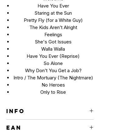
Have You Ever
Staring at the Sun
Pretty Fly (for a White Guy)
The Kids Aren’t Alright
Feelings
She's Got Issues
Walla Walla
Have You Ever (Reprise)
So Alone
Why Don’t You Get a Job?
Intro / The Mortuary (The Nightmare)
No Heroes
Only to Rise
INFO
CD
EAN
0602557217988