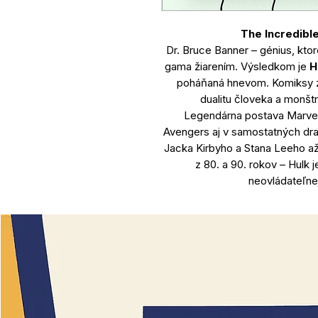
The Incredibl
Dr. Bruce Banner – génius, kto
gama žiarením. Výsledkom je
H
poháňaná hnevom. Komiksy 
dualitu človeka a monštra
Legendárna postava Marvel 
Avengers aj v samostatných dra
Jacka Kirbyho a Stana Leeho a
z 80. a 90. rokov – Hulk j
neovládateľne