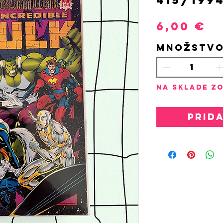
P
6,00 €
Množstv
Na sklade zo
Prid