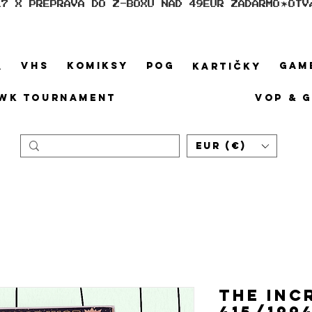
17 X PREPRAVA DO Z-BOXU NAD 49EUR ZADARMO
VHS
KOMIKSY
POG
GAM
A
KARTIČKY
WK TOURNAMENT
VOP & 
EUR (€)
THE INC
415/199