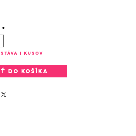
rice
o
*
stáva 1 kusov
ať do košíka