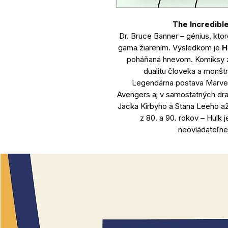
The Incredibl
Dr. Bruce Banner – génius, kto
gama žiarením. Výsledkom je
H
poháňaná hnevom. Komiksy 
dualitu človeka a monštra
Legendárna postava Marvel 
Avengers aj v samostatných dra
Jacka Kirbyho a Stana Leeho a
z 80. a 90. rokov – Hulk j
neovládateľne