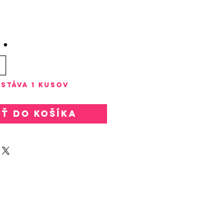
rice
o
*
stáva 1 kusov
ať do košíka