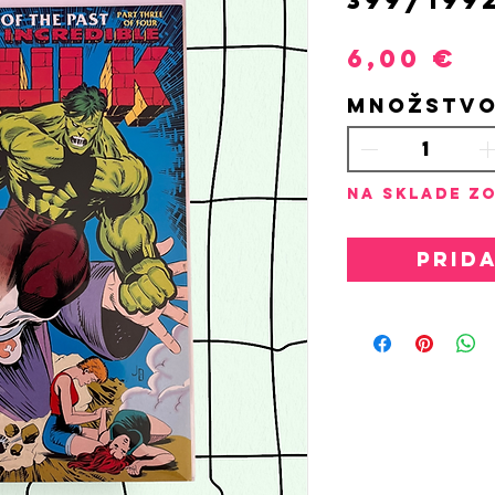
P
6,00 €
Množstv
Na sklade zo
Prid