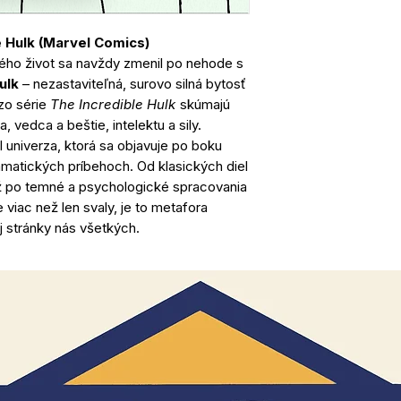
e Hulk (Marvel Comics)
rého život sa navždy zmenil po nehode s
ulk
– nezastaviteľná, surovo silná bytosť
zo série
The Incredible Hulk
skúmajú
, vedca a beštie, intelektu a sily.
univerza, ktorá sa objavuje po boku
matických príbehoch. Od klasických diel
ž po temné a psychologické spracovania
e viac než len svaly, je to metafora
j stránky nás všetkých.