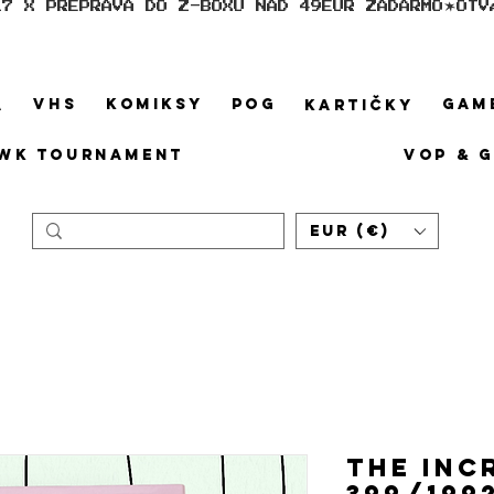
17 X PREPRAVA DO Z-BOXU NAD 49EUR ZADARMO
VHS
KOMIKSY
POG
GAM
A
KARTIČKY
WK TOURNAMENT
VOP & 
EUR (€)
THE INC
399/199