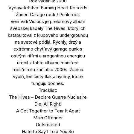
Rok vydania: 2000
Vydavateľstvo: Burning Heart Records
Žáner: Garage rock / Punk rock
Veni Vidi Vicious je prelomový album
švédskej kapely The Hives, ktorý ich
katapultoval z klubového undergroundu
na svetové pódiá. Rýchly, drzý a
extrémne chytľavý garage punk s
ostrými riffmi a arogantnou energiou
urobil z tohto albumu manifest
rock’n’rollu začiatku 2000s. Žiadna
výplň, len čistý tlak a hymny, ktoré
fungujú dodnes.
Tracklist:
The Hives – Declare Guerre Nucleaire
Die, All Right!
A Get Together to Tear It Apart
Main Offender
Outsmarted
Hate to Say I Told You So