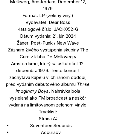
Melkweg, Amsterdam, December 12,
1979
Formát: LP (zelený vinyl)
Vydavateľ: Dear Boss
Katalógové číslo: JACK052-G
Dátum vydania: 21. jún 2024
Žáner: Post-Punk / New Wave
Záznam živého vystúpenia skupiny The
Cure z klubu De Melkweg v
Amsterdame, ktorý sa uskutočnil 12.
decembra 1979. Tento koncert
zachytáva kapelu v ich ranom období,
pred vydaním debutového albumu
Three
Imaginary Boys
. Nahrávka bola
vysielaná ako FM broadcast a neskôr
vydaná na limitovanom zelenom vinyle.
Tracklist:
Strana A:
Seventeen Seconds
Accuracy