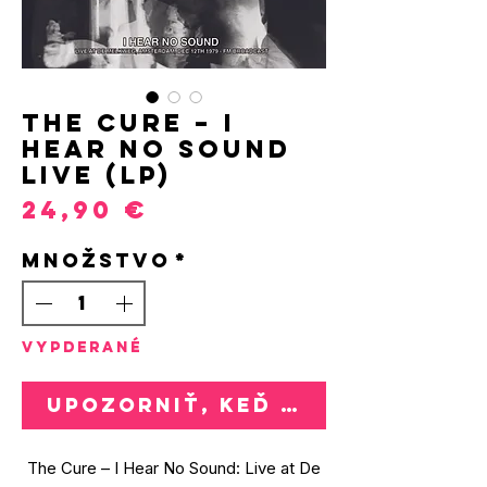
The Cure – I
Hear No Sound
LIVE (LP)
Price
24,90 €
Množstvo
*
VYPDERANÉ
Upozorniť, keď bude k dispozí
The Cure – I Hear No Sound: Live at De