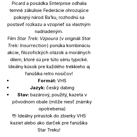
Picard a posádka Enterprise odhalia
temné zákulisie Federácie ohrozujúce
pokojný národ Ba’ku, rozhodnú sa
postaviť rozkazu a vzoprieť sa vlastným
nadriadeným.
Film
Star Trek: Vzpoura
(v origináli
Star
Trek: Insurrection
) ponúka kombináciu
akcie, filozofických otázok a morálnych
dilem, ktoré sú pre túto sériu typické.
Ideálny kúsok pre každého trekkieho aj
fanúšika retro nosičov!
Formát:
VHS
Jazyk:
český dabing
Stav:
bazárový, použitý, kazeta v
pôvodnom obale (môže niesť známky
opotrebenia)
🖖 Ideálny prírastok do zbierky VHS
kaziet alebo ako darček pre fanúšika
Star Treku!