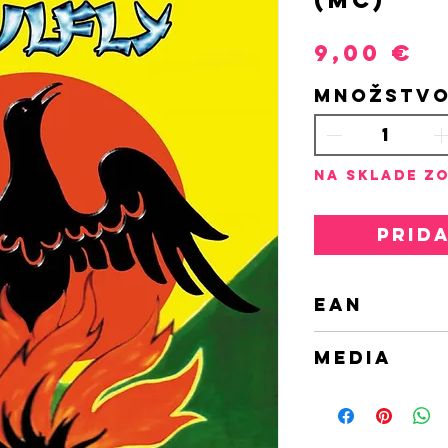
P
9,00 €
Množstv
Na sklade zo
Prid
EAN
590778501
MEDIA
MC