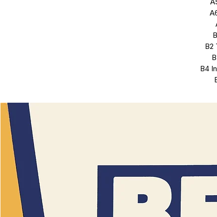
A
A
B
B2 
B
B4 I