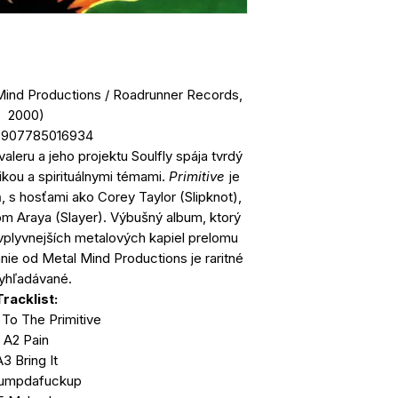
 Mind Productions / Roadrunner Records,
2000)
5907785016934
leru a jeho projektu Soulfly spája tvrdý
ikou a spirituálnymi témami.
Primitive
je
, s hosťami ako Corey Taylor (Slipknot),
m Araya (Slayer). Výbušný album, ktorý
ajvplyvnejších metalových kapiel prelomu
nie od Metal Mind Productions je raritné
yhľadávané.
Tracklist:
 To The Primitive
A2 Pain
3 Bring It
umpdafuckup