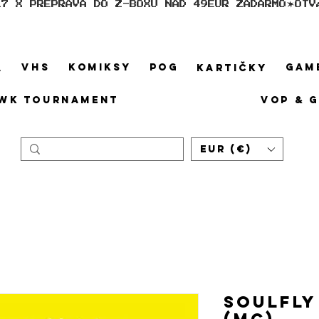
17 X PREPRAVA DO Z-BOXU NAD 49EUR ZADARMO
VHS
KOMIKSY
POG
GAM
A
KARTIČKY
WK TOURNAMENT
VOP & 
EUR (€)
Soulfly 
(MC)