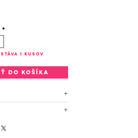
rice
o
*
stáva 1 kusov
ať do košíka
6934