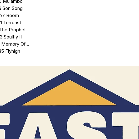
5 Mulambo
6 Son Song
A7 Boom
1 Terrorist
The Prophet
3 Soulfly II
n Memory Of…
B5 Flyhigh