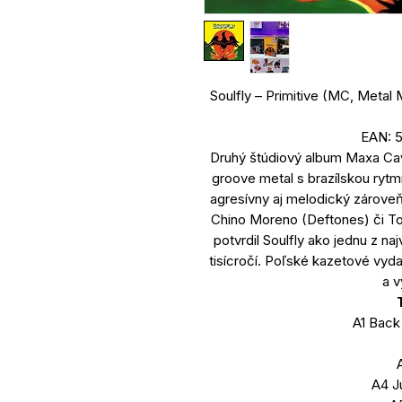
Soulfly – Primitive (MC, Metal
EAN: 
Druhý štúdiový album Maxa Cava
groove metal s brazílskou rytm
agresívny aj melodický zároveň
Chino Moreno (Deftones) či To
potvrdil Soulfly ako jednu z n
tisícročí. Poľské kazetové vyda
a v
A1 Back
A
A4 J