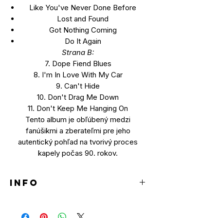
Like You've Never Done Before
Lost and Found
Got Nothing Coming
Do It Again
Strana B:
7. Dope Fiend Blues
8. I'm In Love With My Car
9. Can't Hide
10. Don't Drag Me Down
11. Don't Keep Me Hanging On
Tento album je obľúbený medzi
fanúšikmi a zberateľmi pre jeho
autentický pohľad na tvorivý proces
kapely počas 90. rokov.
INFO
LP