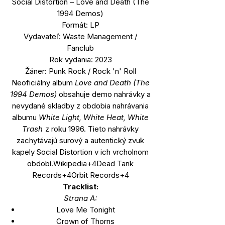
Social Distortion – Love and Death (The
1994 Demos)
Formát: LP
Vydavateľ: Waste Management /
Fanclub
Rok vydania: 2023
Žáner: Punk Rock / Rock 'n' Roll
Neoficiálny album
Love and Death (The
1994 Demos)
obsahuje demo nahrávky a
nevydané skladby z obdobia nahrávania
albumu
White Light, White Heat, White
Trash
z roku 1996. Tieto nahrávky
zachytávajú surový a autentický zvuk
kapely Social Distortion v ich vrcholnom
období.Wikipedia+4Dead Tank
Records+4Orbit Records+4
Tracklist:
Strana A:
Love Me Tonight
Crown of Thorns