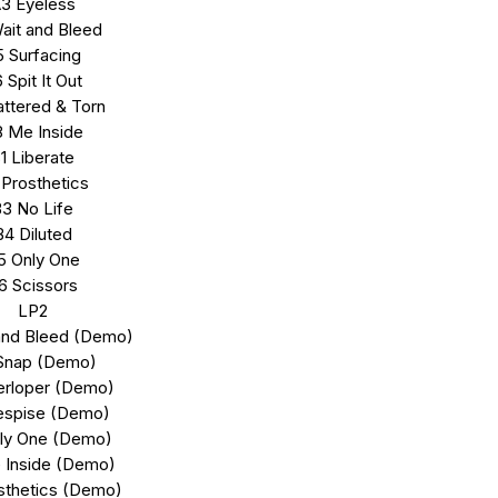
3 Eyeless
ait and Bleed
 Surfacing
 Spit It Out
ttered & Torn
 Me Inside
1 Liberate
 Prosthetics
3 No Life
B4 Diluted
5 Only One
6 Scissors
LP2
and Bleed (Demo)
Snap (Demo)
erloper (Demo)
espise (Demo)
ly One (Demo)
 Inside (Demo)
sthetics (Demo)