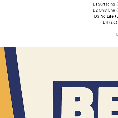
D1 Surfacing 
D2 Only One 
D3 No Life (
D4 (sic)