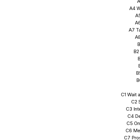
A
A4 W
A5
A6
A7 Ta
A8
B
B2
B
B
B
C1 Wait 
C2 
C3 Int
C4 D
C5 On
C6 Me
C7 Pro