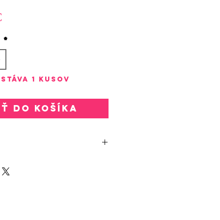
Zľavnená
málna
€
cena
a
o
*
stáva 1 kusov
ať do košíka