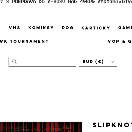
17 X PREPRAVA DO Z-BOXU NAD 49EUR ZADARMO
VHS
KOMIKSY
POG
GAM
A
KARTIČKY
WK TOURNAMENT
VOP & 
EUR (€)
Slipkno