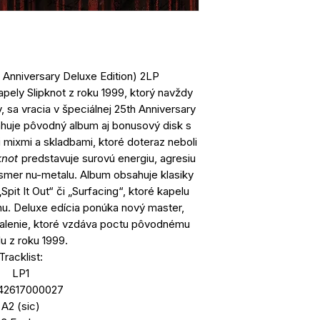
h Anniversary Deluxe Edition) 2LP
ely Slipknot z roku 1999, ktorý navždy
 sa vracia v špeciálnej 25th Anniversary
sahuje pôvodný album aj bonusový disk s
i mixmi a skladbami, ktoré doteraz neboli
knot
predstavuje surovú energiu, agresiu
 smer nu-metalu. Album obsahuje klasiky
Spit It Out“ či „Surfacing“, ktoré kapelu
nu. Deluxe edícia ponúka nový master,
balenie, ktoré vzdáva poctu pôvodnému
lu z roku 1999.
Tracklist:
LP1
742617000027
A2 (sic)