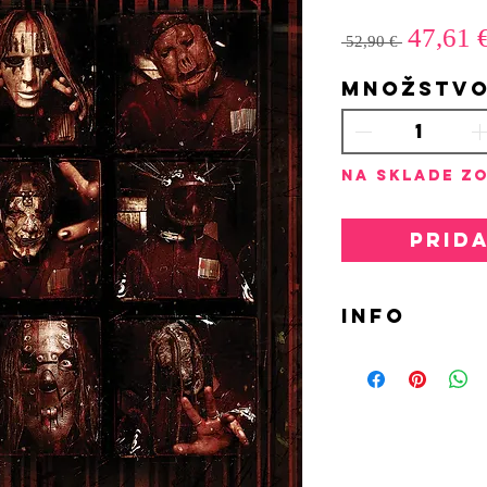
Nor
47,61 
 52,90 € 
cen
Množstv
Na sklade zo
Prid
INFO
LP