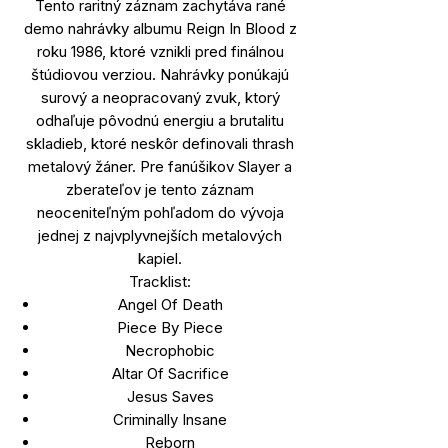
Tento raritný záznam zachytáva rané
demo nahrávky albumu Reign In Blood z
roku 1986, ktoré vznikli pred finálnou
štúdiovou verziou. Nahrávky ponúkajú
surový a neopracovaný zvuk, ktorý
odhaľuje pôvodnú energiu a brutalitu
skladieb, ktoré neskôr definovali thrash
metalový žáner. Pre fanúšikov Slayer a
zberateľov je tento záznam
neoceniteľným pohľadom do vývoja
jednej z najvplyvnejších metalových
kapiel.
Tracklist:
Angel Of Death
Piece By Piece
Necrophobic
Altar Of Sacrifice
Jesus Saves
Criminally Insane
Reborn