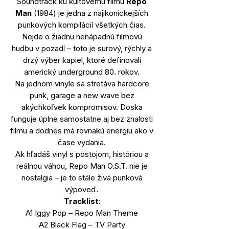
Soundtrack ku kultovému filmu
Repo
Man
(1984) je jedna z najikonickejších
punkových kompilácií všetkých čias.
Nejde o žiadnu nenápadnú filmovú
hudbu v pozadí – toto je surový, rýchly a
drzý výber kapiel, ktoré definovali
americký underground 80. rokov.
Na jednom vinyle sa stretáva hardcore
punk, garage a new wave bez
akýchkoľvek kompromisov. Doska
funguje úplne samostatne aj bez znalosti
filmu a dodnes má rovnakú energiu ako v
čase vydania.
Ak hľadáš vinyl s postojom, históriou a
reálnou váhou, Repo Man O.S.T. nie je
nostalgia – je to stále živá punková
výpoveď.
Tracklist:
A1 Iggy Pop – Repo Man Theme
A2 Black Flag – TV Party