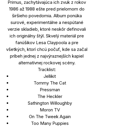
Primus, zachytávajúca ich zvuk z rokov
1986 až 1988 ešte pred prielomom do
širšieho povedomia. Album ponúka
surové, experimentálne a nespútané
verzie skladieb, ktoré neskôr definovali
ich originálny štýl. Skvelý materiál pre
fanúšikov Lesa Claypoola a pre
všetkých, ktorí chcú počuť, kde sa začal
príbeh jednej z najvýraznejších kapiel
alternatívnej rockovej scény.
Tracklist:
Jellikit
Tommy The Cat
Pressman
The Heckler
Sathington Willoughby
Moron TV
On The Tweek Again
Too Many Puppies