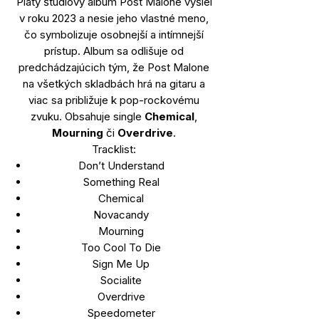
Piaty štúdiový album Post Malone vyšiel
v roku 2023 a nesie jeho vlastné meno,
čo symbolizuje osobnejší a intímnejší
prístup. Album sa odlišuje od
predchádzajúcich tým, že Post Malone
na všetkých skladbách hrá na gitaru a
viac sa približuje k pop-rockovému
zvuku. Obsahuje single
Chemical
,
Mourning
či
Overdrive
.
Tracklist:
Don’t Understand
Something Real
Chemical
Novacandy
Mourning
Too Cool To Die
Sign Me Up
Socialite
Overdrive
Speedometer