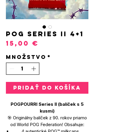
POG Series II 4+1
Price
15,00 €
Množstvo
*
Pridať do košíka
POGPOURRI Series II (balíček s 5
kusmi)
🎯 Originálny balíček z 90. rokov priamo
od World POG Federation! Obsahuje:
4 autentické POG™ milkcaps