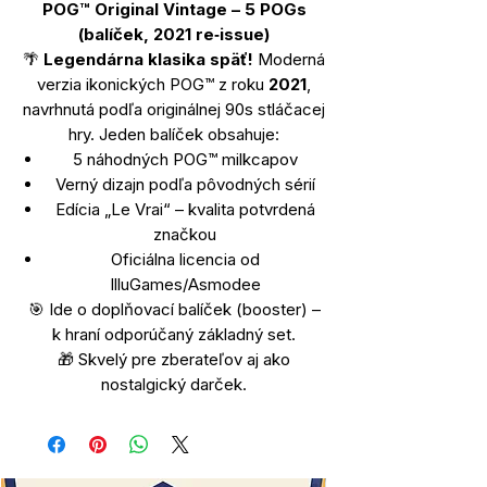
POG™ Original Vintage – 5 POGs
(balíček, 2021 re‑issue)
🌴
Legendárna klasika späť!
Moderná
verzia ikonických POG™ z roku
2021
,
navrhnutá podľa originálnej 90s stláčacej
hry. Jeden balíček obsahuje:
5 náhodných POG™ milkcapov
Verný dizajn podľa pôvodných sérií
Edícia „Le Vrai“ – kvalita potvrdená
značkou
Oficiálna licencia od
IlluGames/Asmodee
🎯 Ide o doplňovací balíček (booster) –
k hraní odporúčaný základný set.
🎁 Skvelý pre zberateľov aj ako
nostalgický darček.