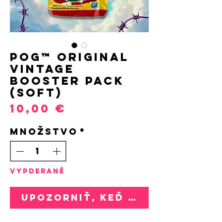
POG™ Original
Vintage
Booster Pack
(soft)
Price
10,00 €
Množstvo
*
VYPDERANÉ
Upozorniť, keď bude k dispozí