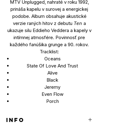
MTV Unplugged, nahraté v roku 1992,
prináša kapelu v surovej a energickej
podobe. Album obsahuje akustické
verzie raných hitov z debutu
Ten
a
ukazuje silu Eddieho Veddera a kapely v
intímnej atmosfére. Povinnosť pre
každého fanúšika grunge a 90. rokov.
Tracklist:
Oceans
State Of Love And Trust
Alive
Black
Jeremy
Even Flow
Porch
INFO
LP