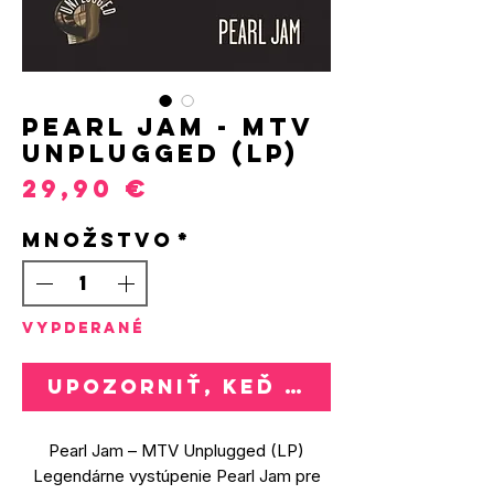
Pearl Jam - MTV
Unplugged (LP)
Price
29,90 €
Množstvo
*
VYPDERANÉ
Upozorniť, keď bude k dispozí
Pearl Jam – MTV Unplugged (LP)
Legendárne vystúpenie Pearl Jam pre