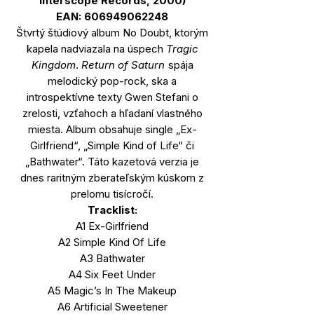
Interscope Records, 2000)
EAN: 606949062248
Štvrtý štúdiový album No Doubt, ktorým
kapela nadviazala na úspech
Tragic
Kingdom
.
Return of Saturn
spája
melodický pop-rock, ska a
introspektívne texty Gwen Stefani o
zrelosti, vzťahoch a hľadaní vlastného
miesta. Album obsahuje single „Ex-
Girlfriend“, „Simple Kind of Life“ či
„Bathwater“. Táto kazetová verzia je
dnes raritným zberateľským kúskom z
prelomu tisícročí.
Tracklist:
A1 Ex-Girlfriend
A2 Simple Kind Of Life
A3 Bathwater
A4 Six Feet Under
A5 Magic’s In The Makeup
A6 Artificial Sweetener