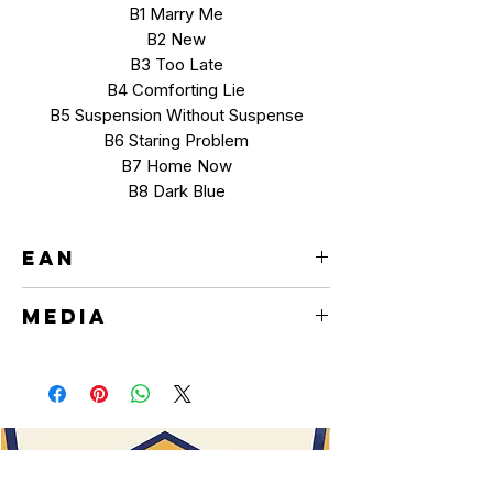
B1 Marry Me
B2 New
B3 Too Late
B4 Comforting Lie
B5 Suspension Without Suspense
B6 Staring Problem
B7 Home Now
B8 Dark Blue
EAN
606949062248
MEDIA
MC