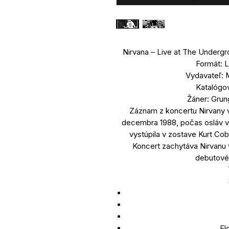
Nirvana – Live at The Underg
Formát: 
Vydavateľ: 
Katalógo
Žáner: Grun
Záznam z koncertu Nirvany v
decembra 1988, počas osláv v
vystúpila v zostave Kurt Cob
Koncert zachytáva Nirvanu 
debutové
Fl