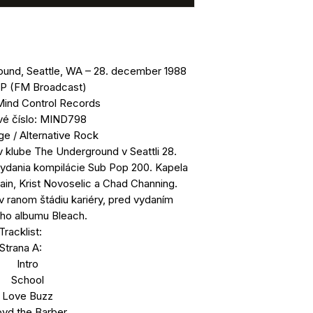
round, Seattle, WA – 28. december 1988
LP (FM Broadcast)
Mind Control Records
vé číslo: MIND798
ge / Alternative Rock
 klube The Underground v Seattli 28.
ydania kompilácie Sub Pop 200. Kapela
ain, Krist Novoselic a Chad Channing.
v ranom štádiu kariéry, pred vydaním
ho albumu Bleach.
Tracklist:
Strana A:
Intro
School
Love Buzz
oyd the Barber