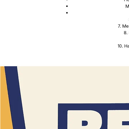
M
7. Me
8.
10. H