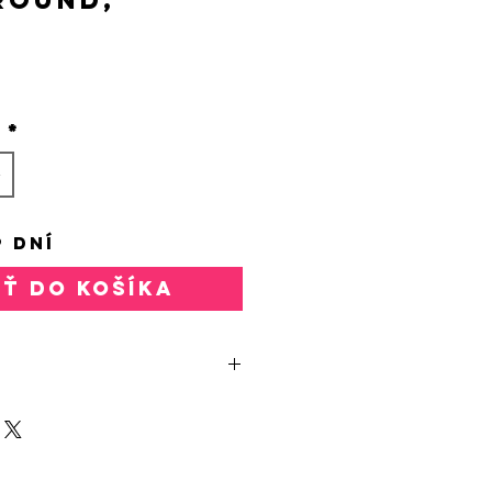
rice
o
*
9 DNÍ
AŤ DO KOŠÍKA