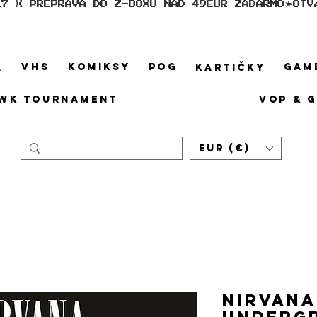
17 X PREPRAVA DO Z-BOXU NAD 49EUR ZADARMO
VHS
KOMIKSY
POG
GAM
A
KARTIČKY
WK TOURNAMENT
VOP & 
EUR (€)
Nirvana 
Underg