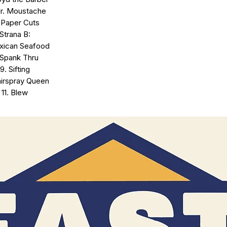
r. Moustache
Paper Cuts
Strana B:
xican Seafood
 Spank Thru
9. Sifting
airspray Queen
11. Blew