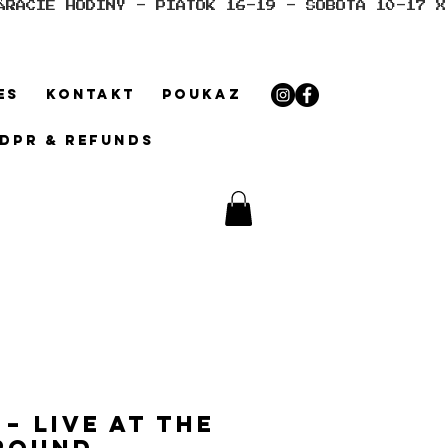
ES
KONTAKT
POUKAZ
GDPR & REFUNDS
– Live at The
round,