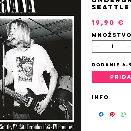
Seattle
P
19,90 €
Množstv
DODANIE 6-
PRID
INFO
LP