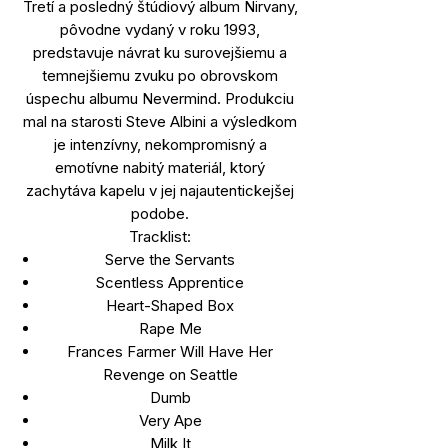
Tretí a posledný štúdiový album Nirvany,
pôvodne vydaný v roku 1993,
predstavuje návrat ku surovejšiemu a
temnejšiemu zvuku po obrovskom
úspechu albumu Nevermind. Produkciu
mal na starosti Steve Albini a výsledkom
je intenzívny, nekompromisný a
emotívne nabitý materiál, ktorý
zachytáva kapelu v jej najautentickejšej
podobe.
Tracklist:
Serve the Servants
Scentless Apprentice
Heart-Shaped Box
Rape Me
Frances Farmer Will Have Her
Revenge on Seattle
Dumb
Very Ape
Milk It