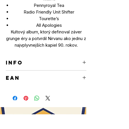
Pennyroyal Tea
Radio Friendly Unit Shifter
Tourette’s
All Apologies
Kultový album, ktorý definoval záver
grunge éry a potvrdil Nirvanu ako jednu z
najvplyvnejších kapiel 90. rokov.
INFO
CD
EAN
0602537502950