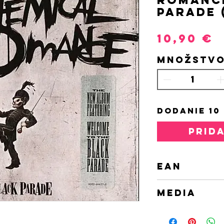
Parade 
P
10,90 €
Množstv
DODANIE 10
PRID
EAN
009362444
MEDIA
CD