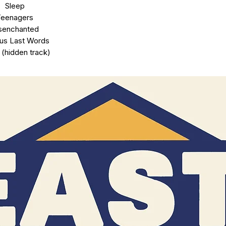
Sleep
Teenagers
senchanted
us Last Words
 (hidden track)