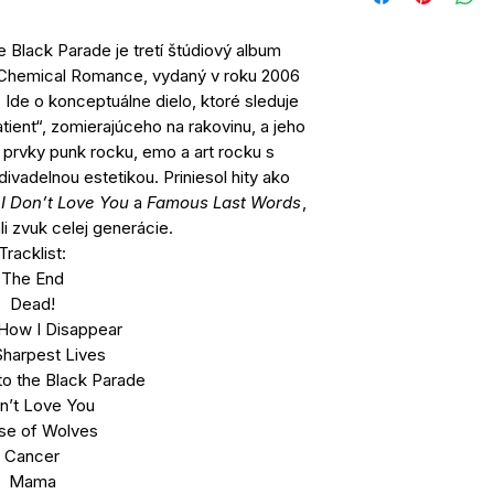
lack Parade je tretí štúdiový album
 Chemical Romance, vydaný v roku 2006
Ide o konceptuálne dielo, ktoré sleduje
ient“, zomierajúceho na rakovinu, a jeho
 prvky punk rocku, emo a art rocku s
ivadelnou estetikou. Priniesol hity ako
,
I Don’t Love You
a
Famous Last Words
,
li zvuk celej generácie.
Tracklist:
The End
Dead!
 How I Disappear
harpest Lives
o the Black Parade
on’t Love You
se of Wolves
Cancer
Mama