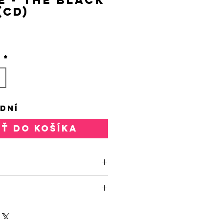
(CD)
rice
o
*
 DNÍ
AŤ DO KOŠÍKA
2721