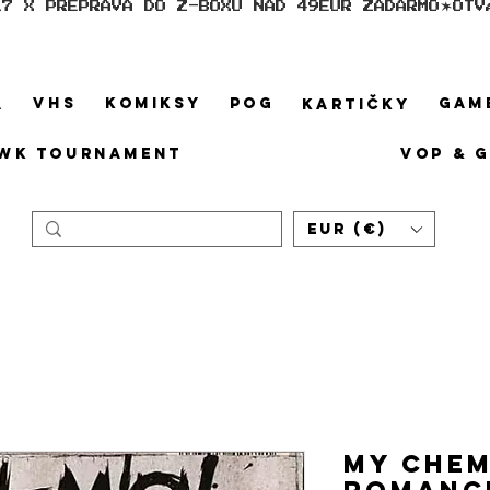
17 X PREPRAVA DO Z-BOXU NAD 49EUR ZADARMO
VHS
KOMIKSY
POG
GAM
A
KARTIČKY
WK TOURNAMENT
VOP & 
EUR (€)
My Chem
Romance