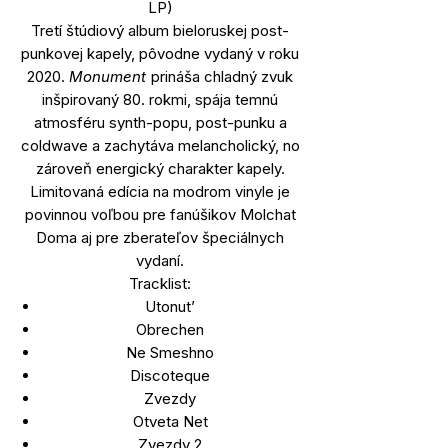
LP)
Tretí štúdiový album bieloruskej post-
punkovej kapely, pôvodne vydaný v roku
2020.
Monument
prináša chladný zvuk
inšpirovaný 80. rokmi, spája temnú
atmosféru synth-popu, post-punku a
coldwave a zachytáva melancholický, no
zároveň energický charakter kapely.
Limitovaná edícia na modrom vinyle je
povinnou voľbou pre fanúšikov Molchat
Doma aj pre zberateľov špeciálnych
vydaní.
Tracklist:
Utonut’
Obrechen
Ne Smeshno
Discoteque
Zvezdy
Otveta Net
Zvezdy 2