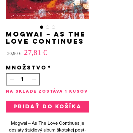
Mogwai – As The
Love Continues
Zľavnená
Normálna
27,81 €
 30,90 € 
cena
cena
Množstvo
*
Na sklade zostáva 1 kusov
Pridať do košíka
Mogwai – As The Love Continues je
desiaty štúdiový album škótskej post-