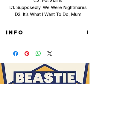
C3. Pat Stains
D1. Supposedly, We Were Nightmares
D2. It’s What I Want To Do, Mum
INFO
LP