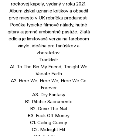
rockovej kapely, vydaný v roku 2021.
Album získal uznanie kritikov a obsadil
prvé miesto v UK rebríčku predajnosti.
Ponúka typické filmové nálady, hutné
gitary aj jemné ambientné pasáže. Zlatá
edícia je limitovaná verzia na farebnom
vinyle, ideálna pre fanúšikov a
zberateľov.
Tracklist:
A1. To The Bin My Friend, Tonight We
Vacate Earth
A2. Here We, Here We, Here We Go
Forever
A3. Dry Fantasy
B1. Ritchie Sacramento
B2. Drive The Nail
B3. Fuck Off Money
C1. Ceiling Granny
C2. Midnight Flit