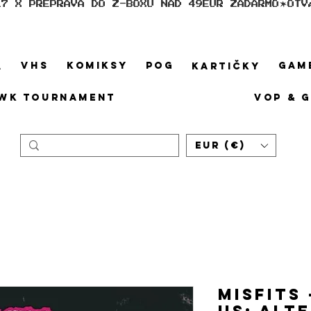
17 X PREPRAVA DO Z-BOXU NAD 49EUR ZADARMO
VHS
KOMIKSY
POG
GAM
A
KARTIČKY
WK TOURNAMENT
VOP & 
EUR (€)
Misfits
Us: Alt