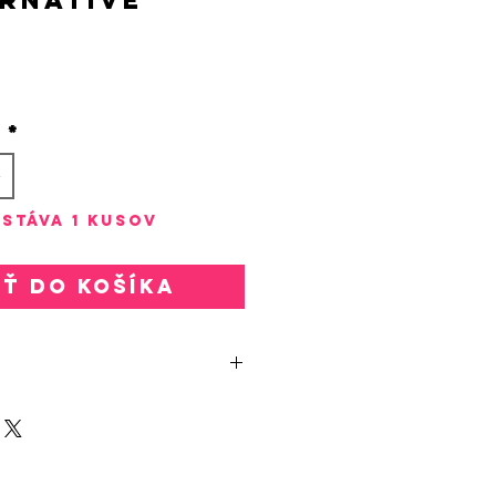
rice
o
*
stáva 1 kusov
ať do košíka