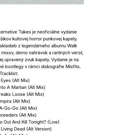
ernative Takes je neoficiálne vydanie
šikov kultovej horror punkovej kapely.
e skladieb z legendárneho albumu Walk
mixov, demo nahrávok a raritných verzií,
ej upravený zvuk kapely. Vydanie je na
né bootlegy v rámci diskografie Misfits.
Tracklist:
 Eyes (Alt Mix)
nto A Martian (Alt Mix)
Breaks Loose (Alt Mix)
mpira (Alt Mix)
A-Go-Go (Alt Mix)
breeders (Alt Mix)
 Out And Kill Tonight? (Live)
 Living Dead (Alt Version)