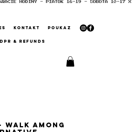
ES
KONTAKT
POUKAZ
GDPR & REFUNDS
 - Walk Among
ernative