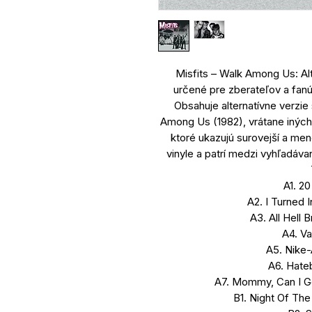
Misfits – Walk Among Us: Alt
určené pre zberateľov a fanú
Obsahuje alternatívne verzi
Among Us (1982), vrátane iných 
ktoré ukazujú surovejší a men
vinyle a patrí medzi vyhľadáva
A1. 20
A2. I Turned I
A3. All Hell 
A4. Va
A5. Nike-
A6. Hate
A7. Mommy, Can I Go
B1. Night Of The