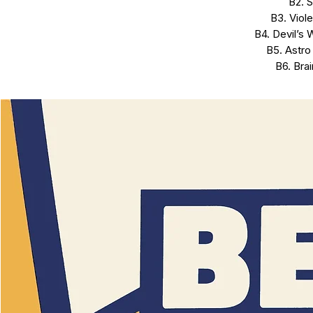
B2. S
B3. Viole
B4. Devil’s
B5. Astro
B6. Brai