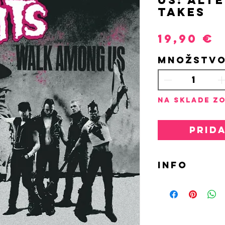
Takes
P
19,90 €
Množstv
Na sklade zo
Prid
INFO
LP