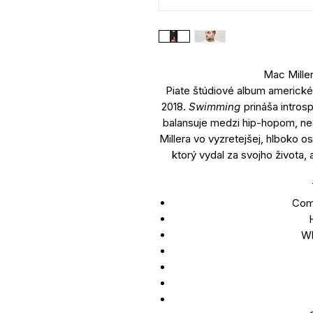
Mac Mille
Piate štúdiové album americké
2018.
Swimming
prináša intros
balansuje medzi hip-hopom, ne
Millera vo vyzretejšej, hlboko 
ktorý vydal za svojho života,
Com
Wh