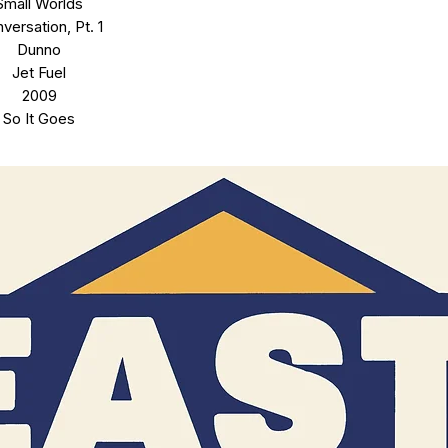
Small Worlds
versation, Pt. 1
Dunno
Jet Fuel
2009
So It Goes