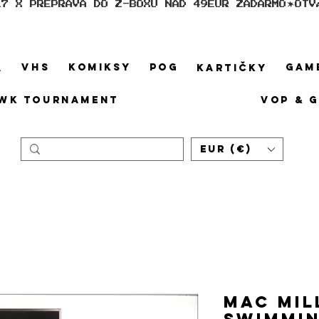
17 X PREPRAVA DO Z-BOXU NAD 49EUR ZADARMO
VHS
KOMIKSY
POG
GAM
A
KARTIČKY
WK TOURNAMENT
VOP & 
EUR (€)
MAC MIL
Swimmin