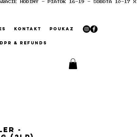
ES
KONTAKT
POUKAZ
GDPR & REFUNDS
LER -
g (2LP)