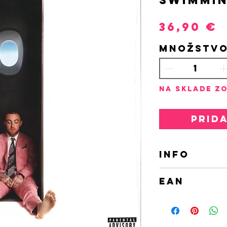
P
36,90 €
Množstv
Na sklade zo
Prid
INFO
2LP
EAN
009362490