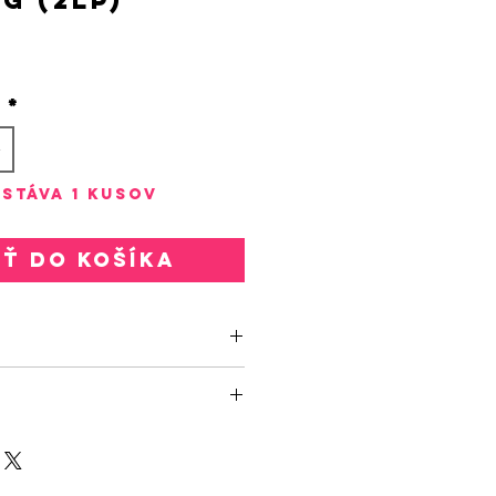
rice
o
*
stáva 1 kusov
ať do košíka
4236