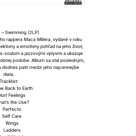
r – Swimming (2LP)
ho rappera Maca Millera, vydané v roku
pektívny a emotívny pohľad na jeho život,
o-soulom a jazzovými vplyvmi a ukazuje
osobnej podobe. Album sa stal posledným,
 a dodnes patrí medzi jeho najcennejšie
diela.
Tracklist:
e Back to Earth
Hurt Feelings
at’s the Use?
Perfecto
Self Care
Wings
Ladders