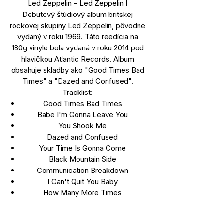
Led Zeppelin – Led Zeppelin I
Debutový štúdiový album britskej
rockovej skupiny Led Zeppelin, pôvodne
vydaný v roku 1969. Táto reedícia na
180g vinyle bola vydaná v roku 2014 pod
hlavičkou Atlantic Records. Album
obsahuje skladby ako "Good Times Bad
Times" a "Dazed and Confused".
Tracklist:
Good Times Bad Times
Babe I'm Gonna Leave You
You Shook Me
Dazed and Confused
Your Time Is Gonna Come
Black Mountain Side
Communication Breakdown
I Can't Quit You Baby
How Many More Times