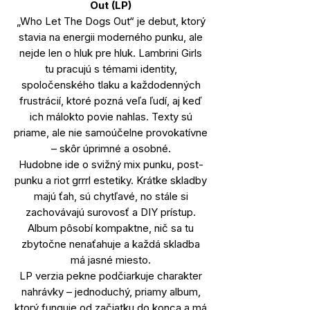
Out (LP)
„Who Let The Dogs Out“ je debut, ktorý
stavia na energii moderného punku, ale
nejde len o hluk pre hluk. Lambrini Girls
tu pracujú s témami identity,
spoločenského tlaku a každodenných
frustrácií, ktoré pozná veľa ľudí, aj keď
ich málokto povie nahlas. Texty sú
priame, ale nie samoúčelne provokatívne
– skôr úprimné a osobné.
Hudobne ide o svižný mix punku, post-
punku a riot grrrl estetiky. Krátke skladby
majú ťah, sú chytľavé, no stále si
zachovávajú surovosť a DIY prístup.
Album pôsobí kompaktne, nič sa tu
zbytočne nenaťahuje a každá skladba
má jasné miesto.
LP verzia pekne podčiarkuje charakter
nahrávky – jednoduchý, priamy album,
ktorý funguje od začiatku do konca a má