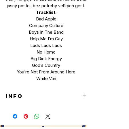
jasný postoj, bez potreby veľkých gest.
Tracklist:
Bad Apple
Company Culture
Boys In The Band
Help Me I’m Gay
Lads Lads Lads
No Homo
Big Dick Energy
God’s Country
You’re Not From Around Here
White Van
INFO
LP