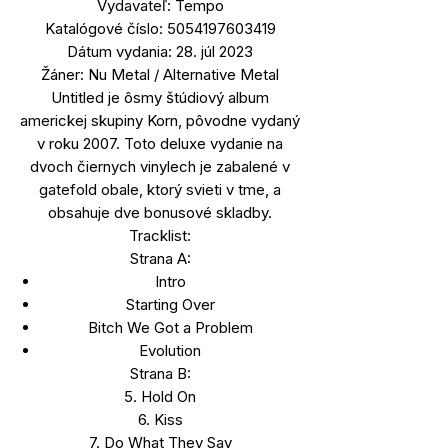
Vydavateľ: Tempo
Katalógové číslo: 5054197603419
Dátum vydania: 28. júl 2023
Žáner: Nu Metal / Alternative Metal
Untitled je ôsmy štúdiový album
americkej skupiny Korn, pôvodne vydaný
v roku 2007. Toto deluxe vydanie na
dvoch čiernych vinylech je zabalené v
gatefold obale, ktorý svieti v tme, a
obsahuje dve bonusové skladby.
Tracklist:
Strana A:
Intro
Starting Over
Bitch We Got a Problem
Evolution
Strana B:
5. Hold On
6. Kiss
7. Do What They Say