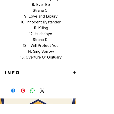
8. Ever Be
Strana C:
9. Love and Luxury
10. Innocent Bystander
11. Killing
12. Hushabye
Strana D:
13. I Will Protect You
14. Sing Sorrow
15. Overture Or Obituary
INFO
LP (LIMITED EDITION)
Obal svieti v tme