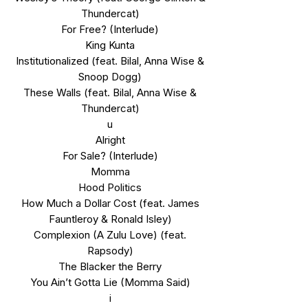
Thundercat)
For Free? (Interlude)
King Kunta
Institutionalized (feat. Bilal, Anna Wise &
Snoop Dogg)
These Walls (feat. Bilal, Anna Wise &
Thundercat)
u
Alright
For Sale? (Interlude)
Momma
Hood Politics
How Much a Dollar Cost (feat. James
Fauntleroy & Ronald Isley)
Complexion (A Zulu Love) (feat.
Rapsody)
The Blacker the Berry
You Ain’t Gotta Lie (Momma Said)
i