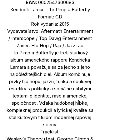
EAN:
0602547300683
Kendrick Lamar – To Pimp a Butterfly
Formát: CD
Rok vydania: 2015
Vydavateľstvo: Aftermath Entertainment
/ Interscope / Top Dawg Entertainment
Žáner: Hip Hop / Rap / Jazz rap
To Pimp a Butterfly je tretí štúdiový
album amerického rappera Kendricka
Lamara a považuje sa za jedno z jeho
najdôležitejších diel. Album kombinuje
prvky hip hopu, jazzu, funku a soulovej
estetiky s politicky a sociálne nabitými
textami o identite, rase a americkej
spoločnosti. Vďaka hudobnej hĺbke,
komplexnej produkcii a lyrickej kvalite sa
stal kultovým titulom modernej rapovej
scény.
Tracklist:
Wesley’s Theory (feat. George Clinton &