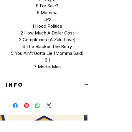
8 For Sale?
9 Momma
LP2
1 Hood Politics
2 How Much A Dollar Cost
3 Complexion (A Zulu Love)
4 The Blacker The Berry
5 You Ain't Gotta Lie (Momma Said)
6 I
7 Mortal Man
INFO
2LP (10th
Anniversary
Edition)