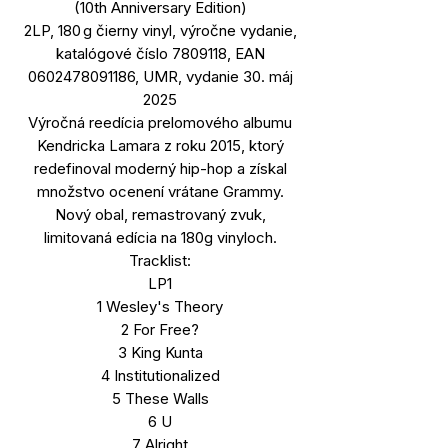
(10th Anniversary Edition)
2LP, 180 g čierny vinyl, výročne vydanie,
katalógové číslo 7809118, EAN
0602478091186, UMR, vydanie 30. máj
2025
Výročná reedícia prelomového albumu
Kendricka Lamara z roku 2015, ktorý
redefinoval moderný hip-hop a získal
množstvo ocenení vrátane Grammy.
Nový obal, remastrovaný zvuk,
limitovaná edícia na 180g vinyloch.
Tracklist:
LP1
1 Wesley's Theory
2 For Free?
3 King Kunta
4 Institutionalized
5 These Walls
6 U
7 Alright