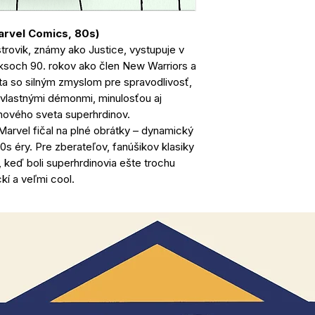
arvel Comics, 80s)
trovik, známy ako Justice, vystupuje v
soch 90. rokov ako člen New Warriors a
ta so silným zmyslom pre spravodlivosť,
 vlastnými démonmi, minulosťou aj
ového sveta superhrdinov.
 Marvel fičal na plné obrátky – dynamický
0s éry. Pre zberateľov, fanúšikov klasiky
, keď boli superhrdinovia ešte trochu
kí a veľmi cool.