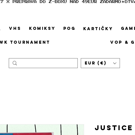
17 X PREPRAVA DO Z-BOXU NAD 49EUR ZADARMO
VHS
KOMIKSY
POG
GAM
A
KARTIČKY
WK TOURNAMENT
VOP & 
EUR (€)
JUSTICE