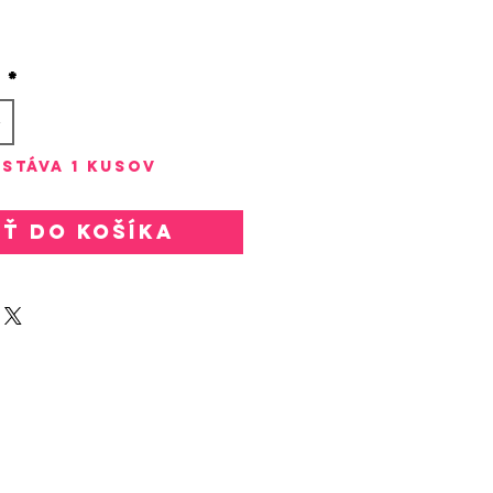
rice
o
*
stáva 1 kusov
ať do košíka