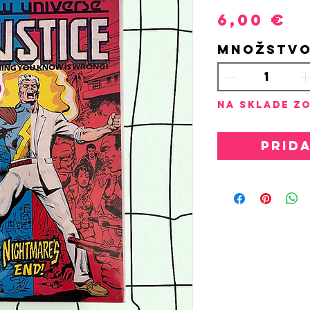
P
6,00 €
Množstv
Na sklade zo
Prid