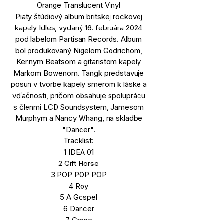
Orange Translucent Vinyl
Piaty štúdiový album britskej rockovej
kapely Idles, vydaný 16. februára 2024
pod labelom Partisan Records. Album
bol produkovaný Nigelom Godrichom,
Kennym Beatsom a gitaristom kapely
Markom Bowenom. Tangk predstavuje
posun v tvorbe kapely smerom k láske a
vďačnosti, pričom obsahuje spoluprácu
s členmi LCD Soundsystem, Jamesom
Murphym a Nancy Whang, na skladbe
"Dancer".
Tracklist:
1 IDEA 01
2 Gift Horse
3 POP POP POP
4 Roy
5 A Gospel
6 Dancer
7 Grace