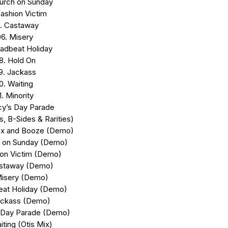
urch on Sunday
Fashion Victim
. Castaway
06. Misery
adbeat Holiday
8. Hold On
9. Jackass
0. Waiting
1. Minority
cy’s Day Parade
 B-Sides & Rarities)
Sex and Booze (Demo)
h on Sunday (Demo)
ion Victim (Demo)
astaway (Demo)
Misery (Demo)
eat Holiday (Demo)
ackass (Demo)
 Day Parade (Demo)
iting (Otis Mix)