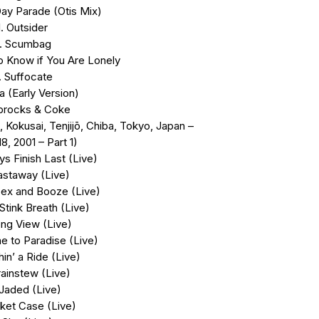
Day Parade (Otis Mix)
1. Outsider
2. Scumbag
to Know if You Are Lonely
. Suffocate
a (Early Version)
oprocks & Coke
 Kokusai, Tenjijō, Chiba, Tokyo, Japan –
8, 2001 – Part 1)
ys Finish Last (Live)
astaway (Live)
Sex and Booze (Live)
Stink Breath (Live)
ong View (Live)
 to Paradise (Live)
hin’ a Ride (Live)
rainstew (Live)
 Jaded (Live)
sket Case (Live)