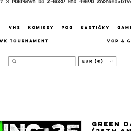
17 X PREPRAVA DO Z-BOXU NAD 49EUR ZADARMO
VHS
KOMIKSY
POG
GAM
A
KARTIČKY
WK TOURNAMENT
VOP & 
EUR (€)
Green D
(25th A