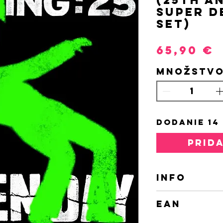
Super D
Set)
P
65,90 €
Množstv
DODANIE 14
PRID
INFO
4 CD BOX 
EAN
009362468