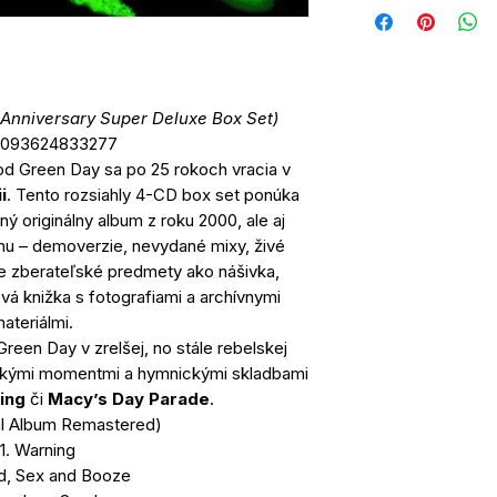
 Anniversary Super Deluxe Box Set)
0093624833277
d Green Day sa po 25 rokoch vracia v
i
. Tento rozsiahly 4-CD box set ponúka
ý originálny album z roku 2000, ale aj
 – demoverzie, nevydané mixy, živé
ne zberateľské predmety ako nášivka,
vá knižka s fotografiami a archívnymi
ateriálmi.
reen Day v zrelšej, no stále rebelskej
ickými momentmi a hymnickými skladbami
ing
či
Macy’s Day Parade
.
al Album Remastered)
1. Warning
d, Sex and Booze