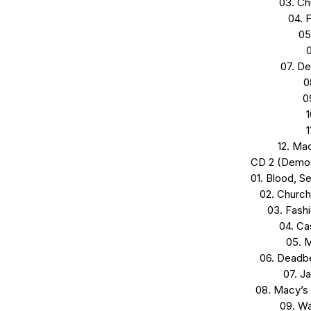
03. Ch
04. 
05
07. De
0
0
1
1
12. Ma
CD 2 (Demos,
01. Blood, 
02. Churc
03. Fash
04. C
05. 
06. Deadb
07. J
08. Macy’s
09. Wa