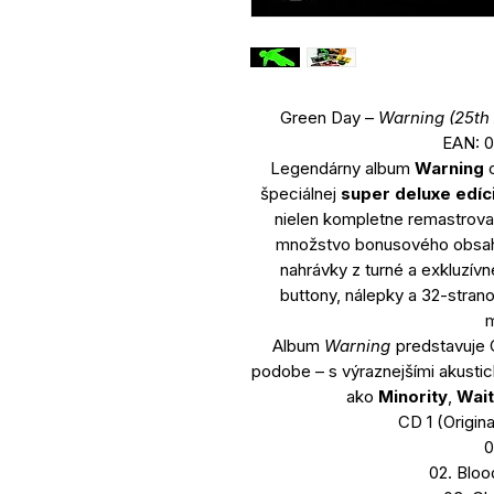
Green Day –
Warning (25th
EAN: 
Legendárny album
Warning
o
špeciálnej
super deluxe edíci
nielen kompletne remastrovan
množstvo bonusového obsahu
nahrávky z turné a exkluzív
buttony, nálepky a 32-strano
m
Album
Warning
predstavuje G
podobe – s výraznejšími akust
ako
Minority
,
Wait
CD 1 (Origin
0
02. Bloo