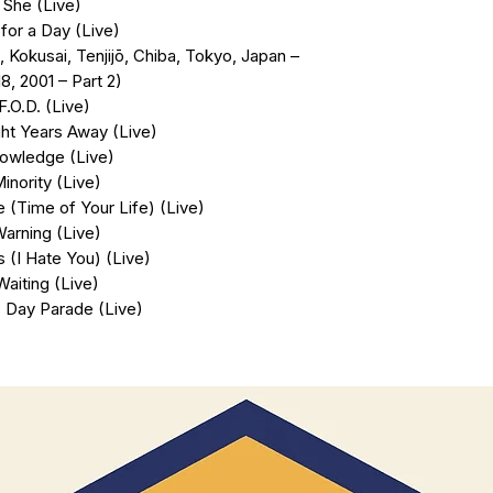
. She (Live)
 for a Day (Live)
 Kokusai, Tenjijō, Chiba, Tokyo, Japan –
8, 2001 – Part 2)
 F.O.D. (Live)
ght Years Away (Live)
owledge (Live)
inority (Live)
 (Time of Your Life) (Live)
Warning (Live)
s (I Hate You) (Live)
Waiting (Live)
 Day Parade (Live)