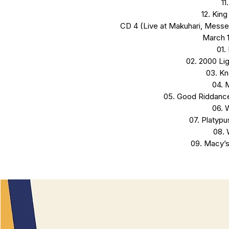
11
12. King
CD 4 (Live at Makuhari, Messe,
March 1
01.
02. 2000 Li
03. Kn
04. M
05. Good Riddance
06. 
07. Platypu
08. 
09. Macy’s