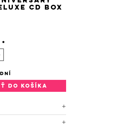
eluxe CD Box
rice
o
*
 DNÍ
AŤ DO KOŠÍKA
SET
1021