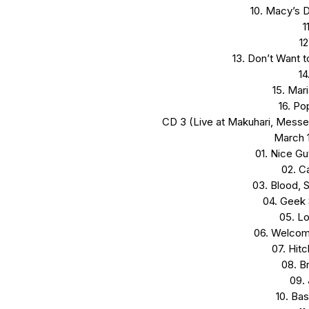
10. Macy’s 
1
1
13. Don’t Want 
14
15. Mari
16. P
CD 3 (Live at Makuhari, Messe,
March 1
01. Nice Gu
02. C
03. Blood, 
04. Geek 
05. L
06. Welcome
07. Hitc
08. B
09.
10. Ba