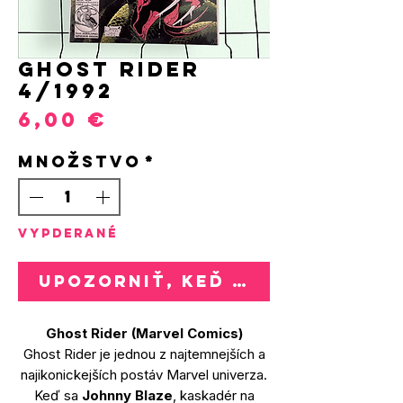
GHOST RIDER
4/1992
Price
6,00 €
Množstvo
*
VYPDERANÉ
Upozorniť, keď bude k dispozí
Ghost Rider (Marvel Comics)
Ghost Rider je jednou z najtemnejších a
najikonickejších postáv Marvel univerza.
Keď sa
Johnny Blaze
, kaskadér na