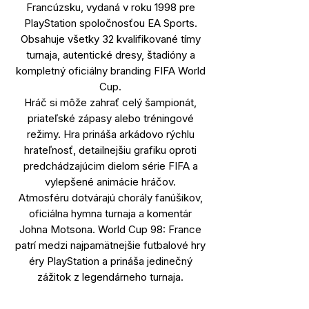
Francúzsku, vydaná v roku 1998 pre
PlayStation spoločnosťou EA Sports.
Obsahuje všetky 32 kvalifikované tímy
turnaja, autentické dresy, štadióny a
kompletný oficiálny branding FIFA World
Cup.
Hráč si môže zahrať celý šampionát,
priateľské zápasy alebo tréningové
režimy. Hra prináša arkádovo rýchlu
hrateľnosť, detailnejšiu grafiku oproti
predchádzajúcim dielom série FIFA a
vylepšené animácie hráčov.
Atmosféru dotvárajú chorály fanúšikov,
oficiálna hymna turnaja a komentár
Johna Motsona. World Cup 98: France
patrí medzi najpamätnejšie futbalové hry
éry PlayStation a prináša jedinečný
zážitok z legendárneho turnaja.