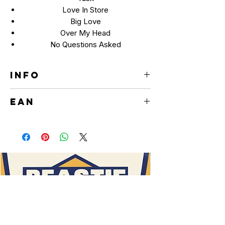
Love In Store
Big Love
Over My Head
No Questions Asked
INFO
LP
EAN
0081227959357