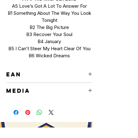
A5 Love’s Got A Lot To Answer For
B1 Something About The Way You Look
Tonight
B2 The Big Picture
B3 Recover Your Soul
B4 January
B5 I Can’t Steer My Heart Clear Of You
B6 Wicked Dreams
EAN
731453626645
MEDIA
MC