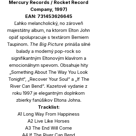
Mercury Records / Rocket Record
Company, 1997)
EAN: 731453626645
Ľahko melancholický, no zároveň
majestátny album, na ktorom Elton John
opäť spolupracuje s textárom Berniem
Taupinom.
The Big Picture
prináša silné
balady a moderný pop-rock so
signifikantným Eltonovým klavírom a
emocionálnym spevom. Obsahuje hity
„Something About The Way You Look
Tonight“, „Recover Your Soul“ a „If The
River Can Bend“. Kazetové vydanie z
roku 1997 je elegantným doplnkom
zbierky fanúšikov Eltona Johna.
Tracklist:
A1 Long Way From Happiness
A2 Live Like Horses
A3 The End Will Come
A4 If The River Can Bend