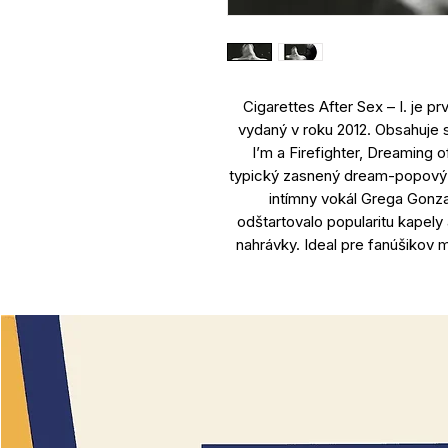
Cigarettes After Sex – I. je p
vydaný v roku 2012. Obsahuje 
I’m a Firefighter, Dreaming o
typický zasnený dream-popový z
intímny vokál Grega Gonza
odštartovalo popularitu kapely 
nahrávky. Ideal pre fanúšikov 