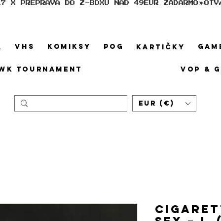
17 X PREPRAVA DO Z-BOXU NAD 49EUR ZADARMO
VHS
KOMIKSY
POG
GAM
A
KARTIČKY
WK TOURNAMENT
VOP & 
EUR (€)
Cigaret
Sex – I. 