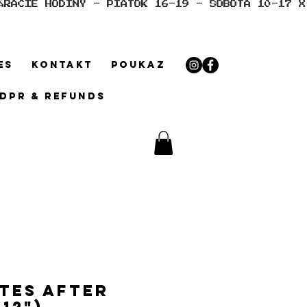
ES
KONTAKT
POUKAZ
GDPR & REFUNDS
tes After
(12")