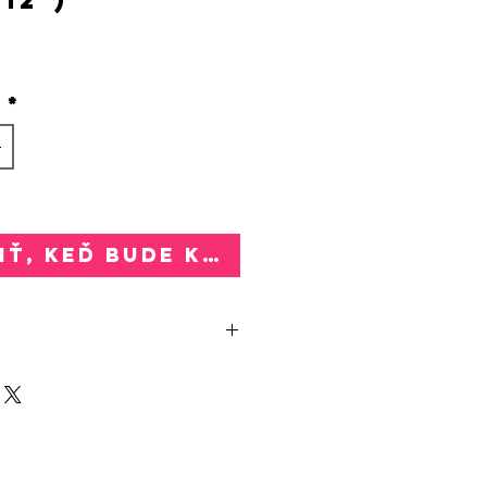
rice
o
*
ť, keď bude k dispozícii
INGLE