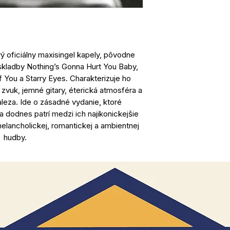
rvý oficiálny maxisingel kapely, pôvodne
skladby Nothing’s Gonna Hurt You Baby,
f You a Starry Eyes. Charakterizuje ho
vuk, jemné gitary, éterická atmosféra a
leza. Ide o zásadné vydanie, ktoré
a dodnes patrí medzi ich najikonickejšie
melancholickej, romantickej a ambientnej
hudby.