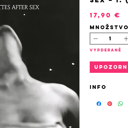
P
17,90 €
Množstv
VYPDERANÉ
Upozorni
INFO
12" MAXIS