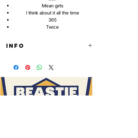
Mean girls
I think about it all the time
365
Twice
INFO
LP
(Black & Ice
Color)