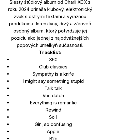
Šiesty štúdiový album od Charli XCX z
roku 2024 prináša klubový, elektronický
zvuk s ostrými textami a výraznou
produkciou. Intenzívny, drzý a zároveň
osobný album, ktorý potvrdzuje jej
pozíciu ako jednej z najodvážnejších
popových umelkýň súčasnosti.
Tracklist:
360
Club classics
Sympathy is a knife
I might say something stupid
Talk talk
Von dutch
Everything is romantic
Rewind
So I
Girl, so confusing
Apple
B2b