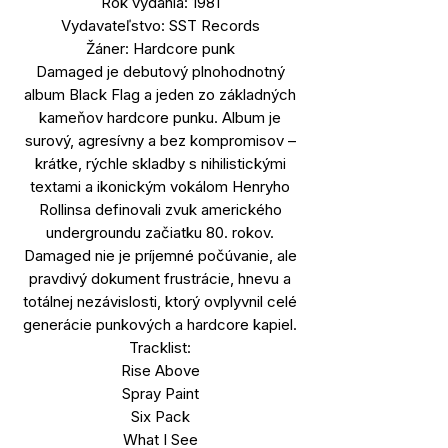
Rok vydania: 1981
Vydavateľstvo: SST Records
Žáner: Hardcore punk
Damaged je debutový plnohodnotný
album Black Flag a jeden zo základných
kameňov hardcore punku. Album je
surový, agresívny a bez kompromisov –
krátke, rýchle skladby s nihilistickými
textami a ikonickým vokálom Henryho
Rollinsa definovali zvuk amerického
undergroundu začiatku 80. rokov.
Damaged nie je príjemné počúvanie, ale
pravdivý dokument frustrácie, hnevu a
totálnej nezávislosti, ktorý ovplyvnil celé
generácie punkových a hardcore kapiel.
Tracklist:
Rise Above
Spray Paint
Six Pack
What I See