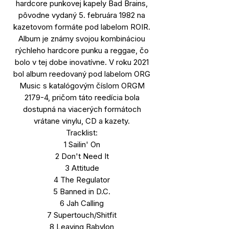
hardcore punkovej kapely Bad Brains,
pôvodne vydaný 5. februára 1982 na
kazetovom formáte pod labelom ROIR.
Album je známy svojou kombináciou
rýchleho hardcore punku a reggae, čo
bolo v tej dobe inovatívne. V roku 2021
bol album reedovaný pod labelom ORG
Music s katalógovým číslom ORGM
2179-4, pričom táto reedícia bola
dostupná na viacerých formátoch
vrátane vinylu, CD a kazety.
Tracklist:
1 Sailin' On
2 Don't Need It
3 Attitude
4 The Regulator
5 Banned in D.C.
6 Jah Calling
7 Supertouch/Shitfit
8 Leaving Babylon