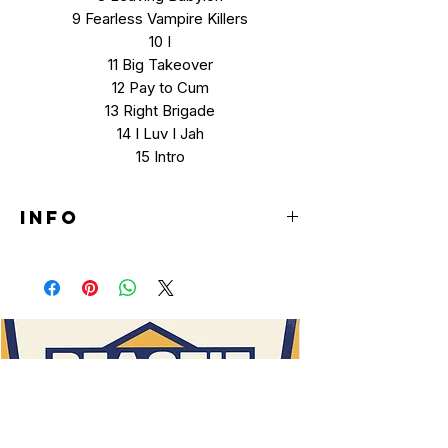
9 Fearless Vampire Killers
10 I
11 Big Takeover
12 Pay to Cum
13 Right Brigade
14 I Luv I Jah
15 Intro
INFO
MC