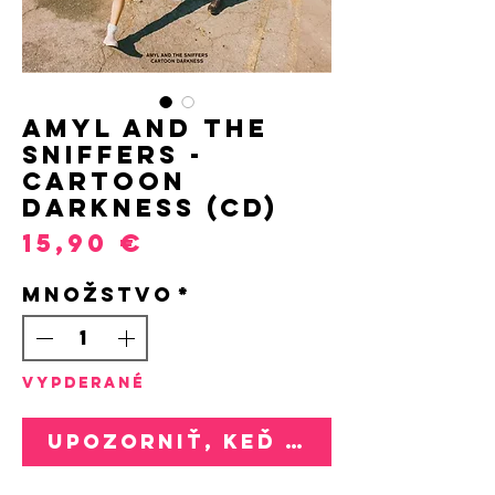
Amyl and The
Sniffers -
Cartoon
Darkness (CD)
Price
15,90 €
Množstvo
*
VYPDERANÉ
Upozorniť, keď bude k dispozí