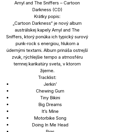
Amyl and The Sniffers – Cartoon
Darkness (CD)
Krátky popis:
„Cartoon Darkness“ je nový album
austrálskej kapely Amyl and The
Sniffers, ktorý ponúka ich typický surový
punk-rock s energiou, hlukom a
údernými textami. Album prináša ostrejší
zvuk, rýchlejšie tempo a atmosféru
temnej karikatúry sveta, v ktorom
žijeme.
Tracklist:
Jerkin’
Chewing Gum
Tiny Bikini
Big Dreams
It’s Mine
Motorbike Song
Doing In Me Head
Pigs