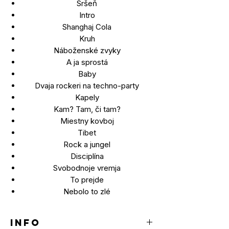
Sršeň
Intro
Shanghaj Cola
Kruh
Náboženské zvyky
A ja sprostá
Baby
Dvaja rockeri na techno-party
Kapely
Kam? Tam, či tam?
Miestny kovboj
Tibet
Rock a jungel
Disciplína
Svobodnoje vremja
To prejde
Nebolo to zlé
INFO